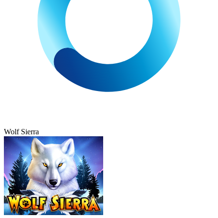
Wolf Sierra