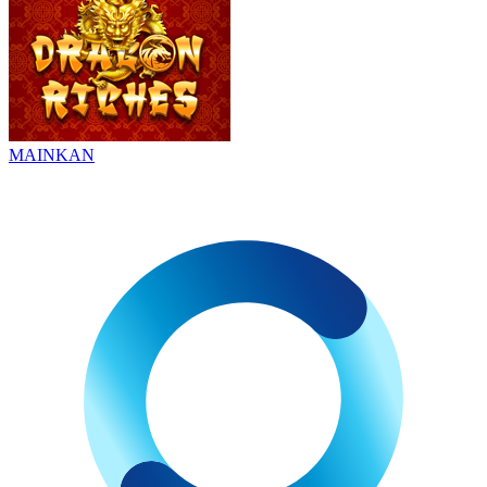
MAINKAN