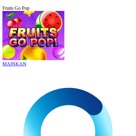
Fruits Go Pop
MAINKAN