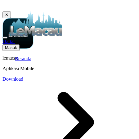
✕
Daftar
Masuk
lemacau
Beranda
Aplikasi Mobile
Download