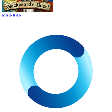
MAINKAN