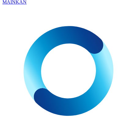
MAINKAN