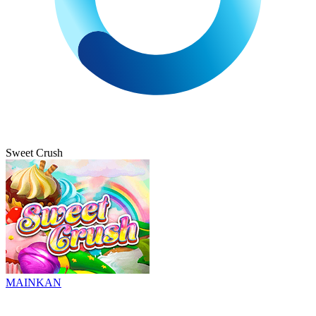
Sweet Crush
MAINKAN