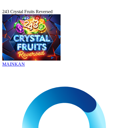
243 Crystal Fruits Reversed
MAINKAN