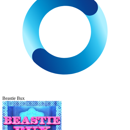
Beastie Bux